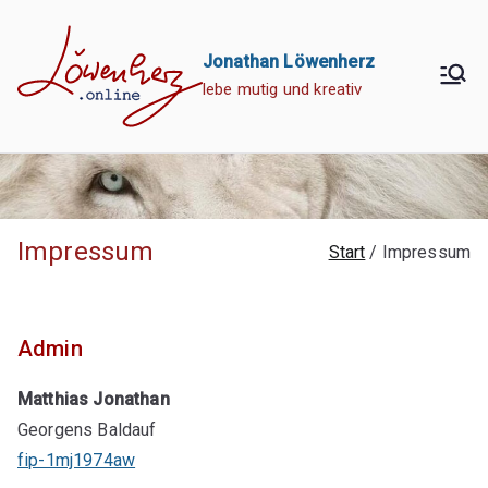
Zum
Inhalt
Jonathan Löwenherz
springen
lebe mutig und kreativ
Impressum
Start
Impressum
Admin
Matthias Jonathan
Georgens Baldauf
fip-1mj1974aw