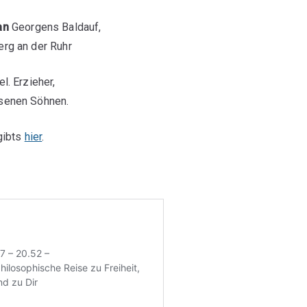
an
Georgens
Baldauf,
rg an der Ruhr
l. Erzieher,
senen Söhnen.
gibts
hier
.